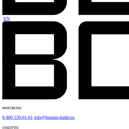
EN
контакты:
8 800 550-01-61
info@bonum-trailer.ru
соцсети: