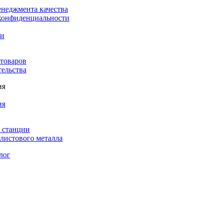
енеджмента качества
конфиденциальности
ки
 товаров
тельства
ия
ия
 станции
листового металла
лог