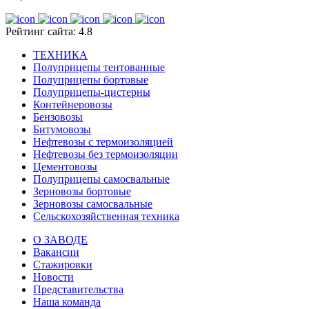
Рейтинг сайта: 4.8
ТЕХНИКА
Полуприцепы тентованные
Полуприцепы бортовые
Полуприцепы-цистерны
Контейнеровозы
Бензовозы
Битумовозы
Нефтевозы с термоизоляцией
Нефтевозы без термоизоляции
Цементовозы
Полуприцепы самосвальные
Зерновозы бортовые
Зерновозы самосвальные
Сельскохозяйственная техника
О ЗАВОДЕ
Вакансии
Стажировки
Новости
Представительства
Наша команда