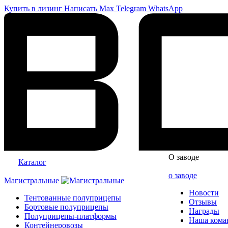
Купить в лизинг
Написать
Max
Telegram
WhatsApp
О заводе
Каталог
о заводе
Магистральные
Новости
Тентованные полуприцепы
Отзывы
Бортовые полуприцепы
Награды
Полуприцепы-платформы
Наша кома
Контейнеровозы