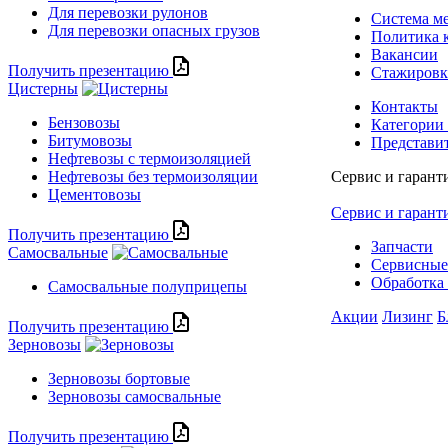
Для перевозки рулонов
Система м
Для перевозки опасных грузов
Политика 
Вакансии
Получить презентацию
Стажиров
Цистерны
Контакты
Бензовозы
Категории
Битумовозы
Представи
Нефтевозы с термоизоляцией
Нефтевозы без термоизоляции
Сервис и гарант
Цементовозы
Сервис и гарант
Получить презентацию
Запчасти
Самосвальные
Сервисные
Обработка 
Самосвальные полуприцепы
Акции
Лизинг
Б
Получить презентацию
Зерновозы
Зерновозы бортовые
Зерновозы самосвальные
Получить презентацию