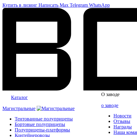
Купить в лизинг
Написать
Max
Telegram
WhatsApp
О заводе
Каталог
о заводе
Магистральные
Новости
Тентованные полуприцепы
Отзывы
Бортовые полуприцепы
Награды
Полуприцепы-платформы
Наша кома
Контейнеровозы