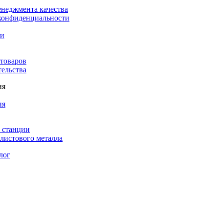
енеджмента качества
конфиденциальности
ки
 товаров
тельства
ия
ия
 станции
листового металла
лог