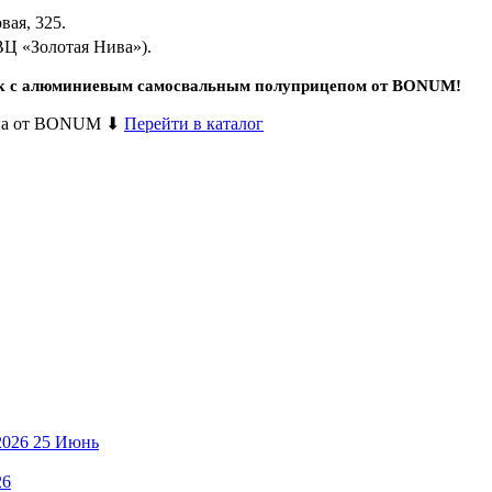
вая, 325.
 ВЦ
«Золотая Нива»).
зок с алюминиевым самосвальным полуприцепом от BONUM!
цепа от BONUM ⬇
Перейти в каталог
25
Июнь
26