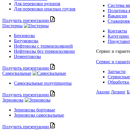
Для перевозки рулонов
Система м
Для перевозки опасных грузов
Политика 
Вакансии
Получить презентацию
Стажиров
Цистерны
Контакты
Бензовозы
Категории
Битумовозы
Представи
Нефтевозы с термоизоляцией
Нефтевозы без термоизоляции
Сервис и гарант
Цементовозы
Сервис и гарант
Получить презентацию
Запчасти
Самосвальные
Сервисные
Обработка 
Самосвальные полуприцепы
Акции
Лизинг
Б
Получить презентацию
Зерновозы
Зерновозы бортовые
Зерновозы самосвальные
Получить презентацию