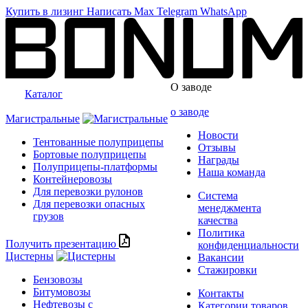
Купить в лизинг
Написать
Max
Telegram
WhatsApp
О заводе
Каталог
о заводе
Магистральные
Новости
Тентованные полуприцепы
Отзывы
Бортовые полуприцепы
Награды
Полуприцепы-платформы
Наша команда
Контейнеровозы
Для перевозки рулонов
Система
Для перевозки опасных
менеджмента
грузов
качества
Политика
Получить презентацию
конфиденциальности
Цистерны
Вакансии
Стажировки
Бензовозы
Битумовозы
Контакты
Нефтевозы с
Категории товаров