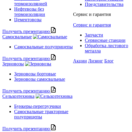
термоизоляцией
Представительства
Нефтевозы без
термоизоляции
Сервис и гарантия
Цементовозы
Сервис и гарантия
Получить презентацию
Запчасти
Самосвальные
Сервисные станции
Обработка листового
Самосвальные полуприцепы
металла
Получить презентацию
Акции
Лизинг
Блог
Зерновозы
Зерновозы бортовые
Зерновозы самосвальные
Получить презентацию
Сельхозтехника
Бункеры-перегрузчики
Самосвальные тракторные
полуприцепы
Получить презентацию