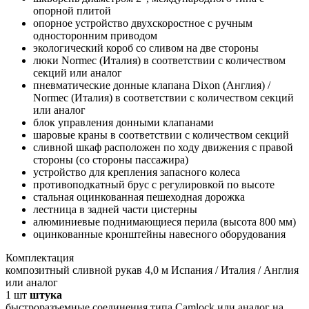
опорной плитой
опорное устройство двухскоростное с ручным
односторонним приводом
экологический короб со сливом на две стороны
люки Normec (Италия) в соответствии с количеством
секций или аналог
пневматические донные клапана Dixon (Англия) /
Normec (Италия) в соответствии с количеством секций
или аналог
блок управления донными клапанами
шаровые краны в соответствии с количеством секций
сливной шкаф расположен по ходу движения с правой
стороны (со стороны пассажира)
устройство для крепления запасного колеса
противоподкатный брус с регулировкой по высоте
стальная оцинкованная пешеходная дорожка
лестница в задней части цистерны
алюминиевые поднимающиеся перила (высота 800 мм)
оцинкованные кронштейны навесного оборудования
Комплектация
композитный сливной рукав 4,0 м Испания / Италия / Англия
или аналог
1
шт
штука
быстроразъемные соединения типа Camlock или аналог на