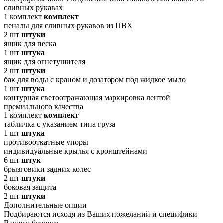
сливных рукавах
1
комплект
комплект
пеналы для сливных рукавов из ПВХ
2
шт
штуки
ящик для песка
1
шт
штука
ящик для огнетушителя
2
шт
штуки
бак для воды с краном и дозатором под жидкое мыло
1
шт
штука
контурная светоотражающая маркировка лентой
премиального качества
1
комплект
комплект
табличка с указанием типа груза
1
шт
штука
противооткатные упоры
индивидуальные крылья с кронштейнами
6
шт
штук
брызговики задних колес
2
шт
штуки
боковая защита
2
шт
штуки
Дополнительные опции
Подбираются исходя из Ваших пожеланий и специфики
Вашего бизнеса