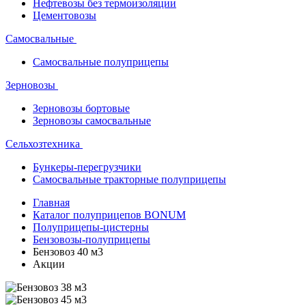
Нефтевозы без термоизоляции
Цементовозы
Самосвальные
Самосвальные полуприцепы
Зерновозы
Зерновозы бортовые
Зерновозы самосвальные
Сельхозтехника
Бункеры-перегрузчики
Самосвальные тракторные полуприцепы
Главная
Каталог полуприцепов BONUM
Полуприцепы-цистерны
Бензовозы-полуприцепы
Бензовоз 40 м3
Акции