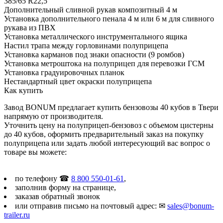
385/65 R22,5
Дополнительный сливной рукав композитный 4 м
Установка дополнительного пенала 4 м или 6 м для сливного
рукава из ПВХ
Установка металлического инструментального ящика
Настил трапа между горловинами полуприцепа
Установка карманов под знаки опасности (9 ромбов)
Установка метроштока на полуприцеп для перевозки ГСМ
Установка градуировочных планок
Нестандартный цвет окраски полуприцепа
Как купить
Завод BONUM предлагает купить бензовозы 40 кубов в Твери
напрямую от производителя.
Уточнить цену на полуприцеп-бензовоз с объемом цистерны
до 40 кубов, оформить предварительный заказ на покупку
полуприцепа или задать любой интересующий вас вопрос о
товаре вы можете:
по телефону ☎
8 800 550-01-61
,
заполнив форму на странице,
заказав обратный звонок
или отправив письмо на почтовый адрес: ✉
sales@bonum-
trailer.ru