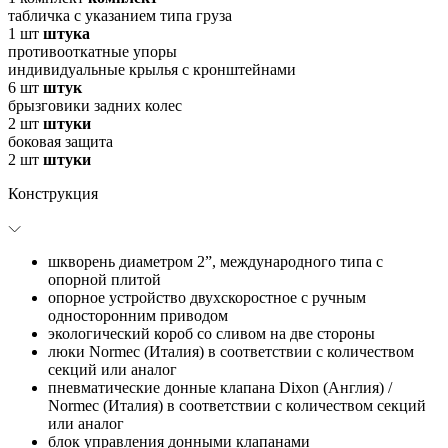
табличка с указанием типа груза
1
шт
штука
противооткатные упоры
индивидуальные крылья с кронштейнами
6
шт
штук
брызговики задних колес
2
шт
штуки
боковая защита
2
шт
штуки
Конструкция
шкворень диаметром 2”, международного типа с
опорной плитой
опорное устройство двухскоростное с ручным
односторонним приводом
экологический короб со сливом на две стороны
люки Normec (Италия) в соответствии с количеством
секций или аналог
пневматические донные клапана Dixon (Англия) /
Normec (Италия) в соответствии с количеством секций
или аналог
блок управления донными клапанами